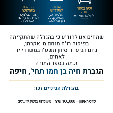
הזכות
זכיה גם
זכיה בספר
להקדיש
בתהלוכה
תורה
לע"נ יקירכם
הזוכה יקבל מימון
שלם לא באותיות או
ולהכניס לבה"כ
לכרזות ולתהלוכת
עמודים
הקרוב ללבכם
הכנסת ס"ת
שמחים אנו להודיע כי בהגרלה שהתקיימה
בפיקוח רו"ח מנחם מ. אקרמן,
ביום רביעי ד' סיוון תשפ"ו במשרדי יד
לאחים,
זכתה בספר התורה
הגברת חיה בן חמו תחי', חיפה
בהגרלת הביניים זכו:
פרס ראשון – 100,000 ש"ח
· משפחת בנימין, ירושלים